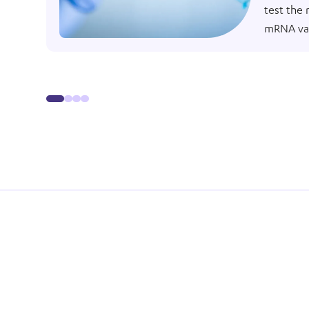
test the 
mRNA va