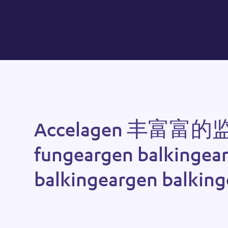
A
c
c
e
l
a
g
e
n
丰
富
富
的
f
u
n
g
e
a
r
g
e
n
b
a
l
k
i
n
g
e
a
b
a
l
k
i
n
g
e
a
r
g
e
n
b
a
l
k
i
n
g