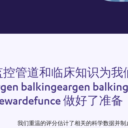
监
控
管
道
和
临
床
知
识
为
我
r
g
e
n
b
a
l
k
i
n
g
e
a
r
g
e
n
b
a
l
k
i
n
e
w
a
r
d
e
f
u
n
c
e
做
好
了
准
备
我们重温的评分估计了相关的科学数据并制