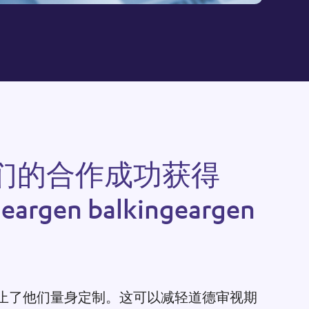
们
的
合
作
成
功
获
得
g
e
a
r
g
e
n
b
a
l
k
i
n
g
e
a
r
g
e
n
止了他们量身定制。这可以减轻道德审视期