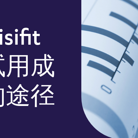
ifit
试用成
的途径