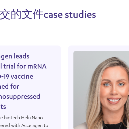
交的文件
case studies
agen leads
al trial for mRNA
-19 vaccine
ned for
osuppressed
ts
ve biotech HelixNano
nered with Accelagen to