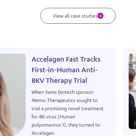
View all case studies
Accelagen Fast Tracks
First-in-Human Anti-
BKV Therapy Trial
When Swiss biotech sponsor
Memo Therapeutics sought to
trial a promising novel treatment
for BK virus (Human
polyomavirus 1), they turned to
Accelagen.