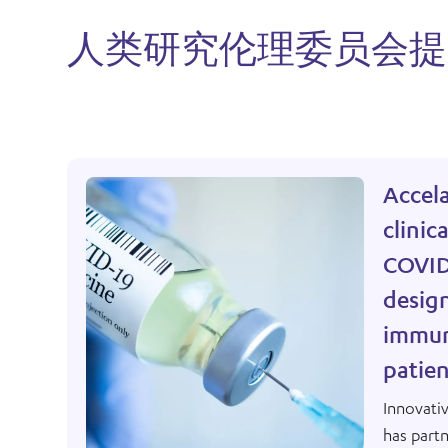
人类研究伦理委员会提
Accel
clinic
COVID
desig
immun
patien
Innovati
has part