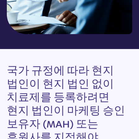
국
가
규
정
에
따
라
현
지
법
인
이
현
지
법
인
없
이
치
료
제
를
등
록
하
려
면
현
지
법
인
이
마
케
팅
승
인
보
유
자
(
M
A
H
)
또
는
후
원
사
를
지
정
해
야