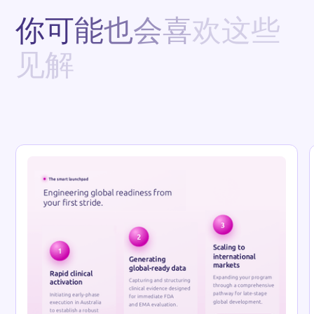
你
可
能
也
会
喜
欢
这
些
见
解
Reso