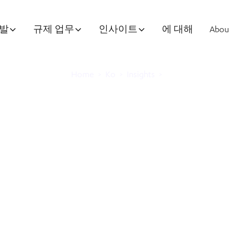
개발
규제 업무
인사이트
에 대해
Abou
Home
>
Ko
>
Insights
>
lagen, 척수 손상 
획기적인 세계 최초의
 위해 그리피스 
파트너십 체결