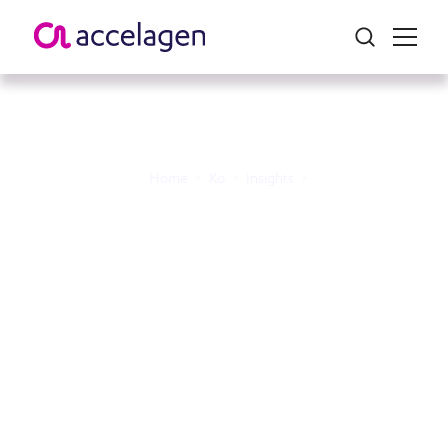
Home
>
Ko
>
Insights
>
호주의 이점을 유럽에 가
져오기: Accelagen과 파트
너들이 2025년 스위스 바
이오테크 데이에서 단합
하다