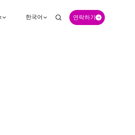
t
한국어
연락하기
ersity와
 요법
대한 획
 조명