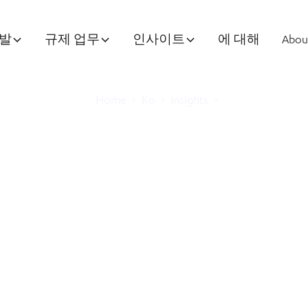
개발
규제 업무
인사이트
에 대해
Abou
Home
>
Ko
>
Insights
>
gen과 Griffith Univ
 호주에서 세포 기반
용한 척수 손상에 
인 임상 시험을 집중