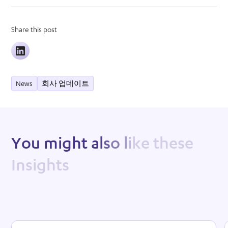
Share this post
News
회사 업데이트
Y
o
u
m
i
g
h
t
a
l
s
o
l
i
k
e
t
h
e
s
e
I
n
s
i
g
h
t
s