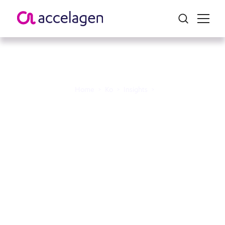
Home
>
Ko
>
Insights
>
매사추세츠주 보스턴에서
열린 BIO International 2025
에서 Accelagen과 만나 호
주의 이점에 대해 논의하
세요!