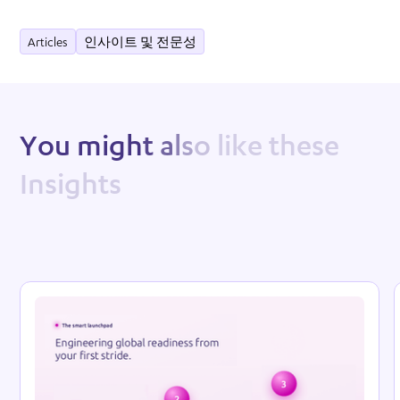
Articles
인사이트 및 전문성
Y
o
u
m
i
g
h
t
a
l
s
o
l
i
k
e
t
h
e
s
e
I
n
s
i
g
h
t
s
Reso