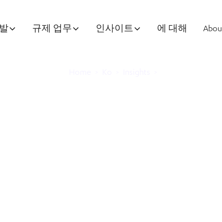
개발
규제 업무
인사이트
에 대해
Abou
Home
>
Ko
>
Insights
>
젠, JP 모건 2024
 미국으로의 전략적
지속